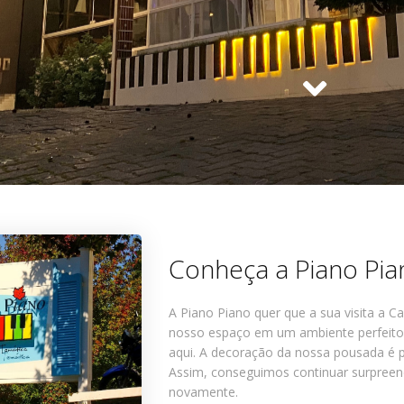
Conheça a Piano Pia
A Piano Piano quer que a sua visita a 
nosso espaço em um ambiente perfeito 
aqui. A decoração da nossa pousada é 
Assim, conseguimos continuar surpree
novamente.