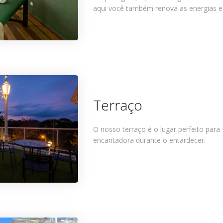
aqui você também renova as energias e
Terraço
O nosso terraço é o lugar perfeito para
encantadora durante o entardecer.